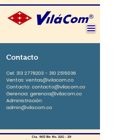
Contacto
Cel:
313 2778203 - 310
2515036
Ventas:
ventas@vilacom.co
Contacto: contacto@vilacom.co
Gerencia:
gerencia@vilacom.co
Administración:
admin@vilacom.co
Cra. 96D Bis No. 22G - 29